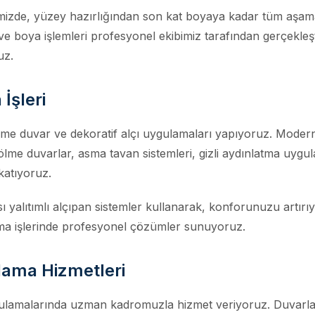
mizde, yüzey hazırlığından son kat boyaya kadar tüm aşamal
 ve boya işlemleri profesyonel ekibimiz tarafından gerçekleşti
uz.
 İşleri
me duvar ve dekoratif alçı uygulamaları yapıyoruz. Modern tas
ölme duvarlar, asma tavan sistemleri, gizli aydınlatma uygul
katıyoruz.
ısı yalıtımlı alçıpan sistemler kullanarak, konforunuzu artırı
rma işlerinde profesyonel çözümler sunuyoruz.
lama Hizmetleri
uygulamalarında uzman kadromuzla hizmet veriyoruz. Duvarl