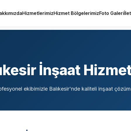
akkımızda
Hizmetlerimiz
Hizmet Bölgelerimiz
Foto Galeri
İle
ıkesir İnşaat Hizmet
ofesyonel ekibimizle Balıkesir'nde kaliteli inşaat çözüml