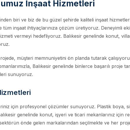
ğumuz İnşaat Hizmetleri
rinden biri ve biz de bu güzel şehirde kaliteli inşaat hizme
e tüm inşaat ihtiyaçlarınıza çözüm üretiyoruz. Deneyimli eki
hizmeti vermeyi hedefliyoruz. Balıkesir genelinde konut, villa,
oruz.
 projede, müşteri memnuniyetini ön planda tutarak çalışıyoruz
manlarımızla, Balıkesir genelinde binlerce başarılı proje ta
leri sunuyoruz.
izmetleri
leriniz için profesyonel çözümler sunuyoruz. Plastik boya, s
kesir genelinde konut, işyeri ve ticari mekanlarınız için r
 sektörün önde gelen markalarından seçilmekte ve her proje