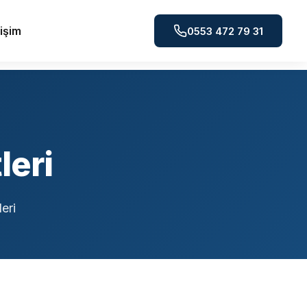
tişim
0553 472 79 31
leri
eri