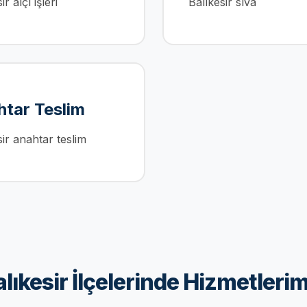
ir alçı işleri
Balıkesir sıva
tar Teslim
sir anahtar teslim
lıkesir İlçelerinde Hizmetleri