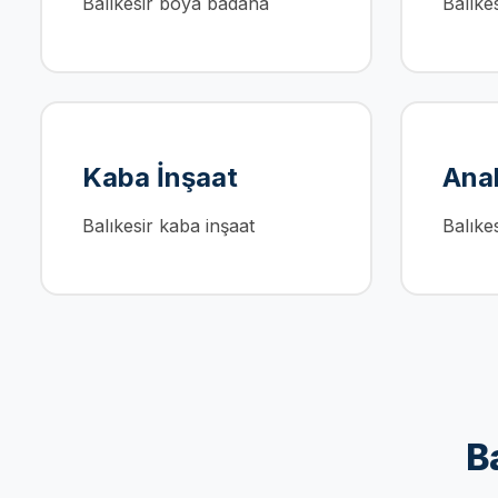
Balıkesir boya badana
Balıkes
Kaba İnşaat
Anah
Balıkesir kaba inşaat
Balıke
Ba