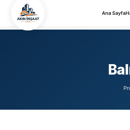
Ana Sayfa
Hizmet Bölgelerimiz
Balıkesir
Ana Sayfa
H
Bal
Pr