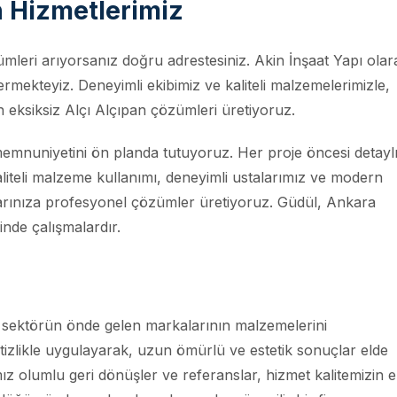
n Hizmetlerimiz
ümleri arıyorsanız doğru adrestesiniz. Akin İnşaat Yapı olar
rmekteyiz. Deneyimli ekibimiz ve kaliteli malzemelerimizle,
in eksiksiz Alçı Alçıpan çözümleri üretiyoruz.
memnuniyetini ön planda tutuyoruz. Her proje öncesi detayl
iteli malzeme kullanımı, deneyimli ustalarımız ve modern
larınıza profesyonel çözümler üretiyoruz. Güdül, Ankara
inde çalışmalardır.
e, sektörün önde gelen markalarının malzemelerini
titizlikle uygulayarak, uzun ömürlü ve estetik sonuçlar elde
ız olumlu geri dönüşler ve referanslar, hizmet kalitemizin 