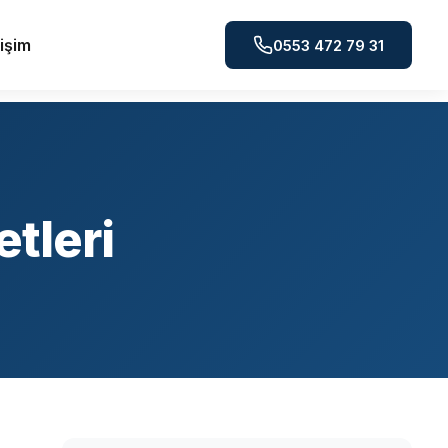
tişim
0553 472 79 31
tleri