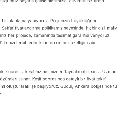
düğümüz başarılı çalışmalarımızla, güvenilir bir firma
ı bir planlama yapıyoruz. Projenizin büyüklüğüne,
ffaf fiyatlandırma politikamız sayesinde, hiçbir gizli maliy
miz her projede, zamanında teslimat garantisi veriyoruz.
 bizi tercih edilir kılan en önemli özelliğimizdir.
ikle ücretsiz keşif hizmetimizden faydalanabilirsiniz. Uzman
zümleri sunar. Keşif sonrasında detaylı bir fiyat teklifi
kvimi oluşturarak işe başlıyoruz. Güdül, Ankara bölgesinde t
z.