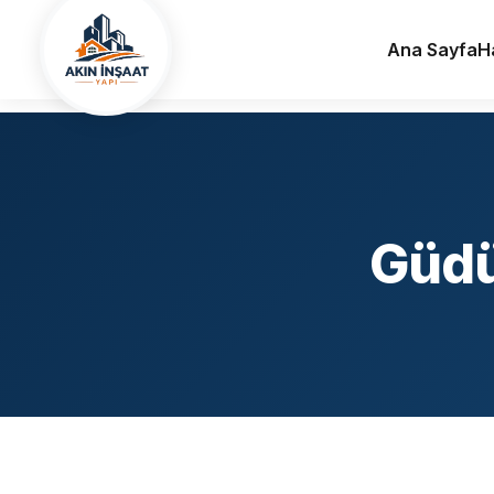
Ana Sayfa
Hizmet Bölgelerimiz
Ankara
Güdül
Alçı Alçıpan
Ana Sayfa
H
Güdü