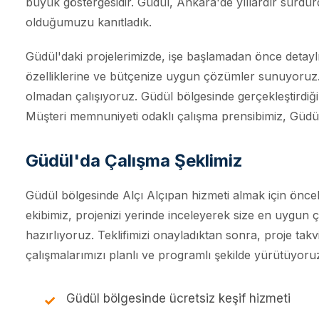
büyük göstergesidir. Güdül, Ankara'de yıllardır sürdür
olduğumuzu kanıtladık.
Güdül'daki projelerimizde, işe başlamadan önce detayl
özelliklerine ve bütçenize uygun çözümler sunuyoruz. Şe
olmadan çalışıyoruz. Güdül bölgesinde gerçekleştirdiği
Müşteri memnuniyeti odaklı çalışma prensibimiz, Güdül'da
Güdül'da Çalışma Şeklimiz
Güdül bölgesinde Alçı Alçıpan hizmeti almak için öncel
ekibimiz, projenizi yerinde inceleyerek size en uygun çö
hazırlıyoruz. Teklifimizi onayladıktan sonra, proje ta
çalışmalarımızı planlı ve programlı şekilde yürütüyoru
Güdül bölgesinde ücretsiz keşif hizmeti