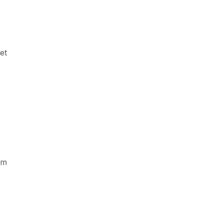
et
üm