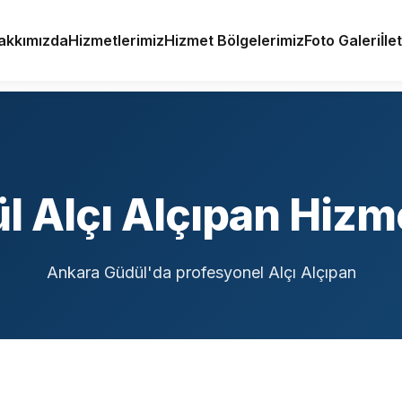
akkımızda
Hizmetlerimiz
Hizmet Bölgelerimiz
Foto Galeri
İle
l Alçı Alçıpan Hizme
Ankara Güdül'da profesyonel Alçı Alçıpan