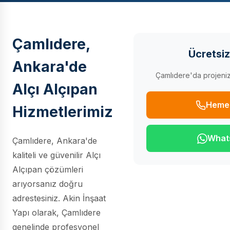
Çamlıdere,
Ücretsiz
Ankara'de
Çamlıdere'da projeniz 
Alçı Alçıpan
Heme
Hizmetlerimiz
What
Çamlıdere, Ankara'de
kaliteli ve güvenilir Alçı
Alçıpan çözümleri
arıyorsanız doğru
adrestesiniz. Akin İnşaat
Yapı olarak, Çamlıdere
genelinde profesyonel