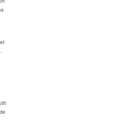
in
ma
et
.
ifi
nde