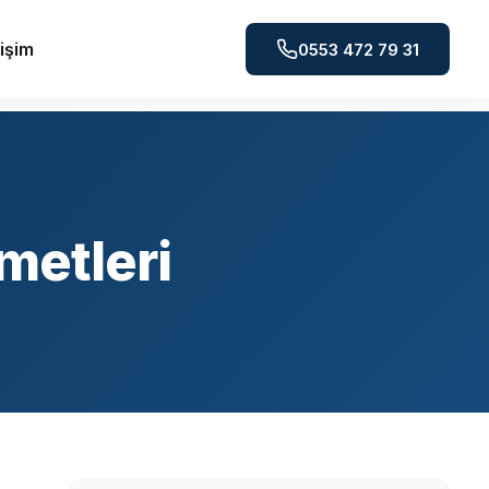
tişim
0553 472 79 31
metleri