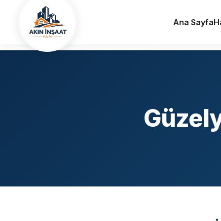
Ana Sayfa
Hizmet Bölgelerimiz
Aksaray
Güzelyurt
Kaba İnşaat
Ana Sayfa
H
Güzely