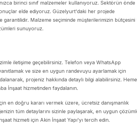
nızca birinci sınıf malzemeler kullanıyoruz. Sektörün önde
sonuçlar elde ediyoruz. Güzelyurt'daki her projede
garantilidir. Malzeme seçiminde müşterilerimizin bütçesini
zümleri sunuyoruz.
zimle iletişime geçebilirsiniz. Telefon veya WhatsApp
ı yanıtlamak ve size en uygun randevuyu ayarlamak için
dalanarak, projeniz hakkında detaylı bilgi alabilirsiniz. Hem
ba İnşaat hizmetinden faydalanın.
 için en doğru kararı vermek üzere, ücretsiz danışmanlık
jenizin tüm detaylarını sizinle paylaşarak, en uygun çözüml
şaat hizmeti için Akin İnşaat Yapı'yı tercih edin.