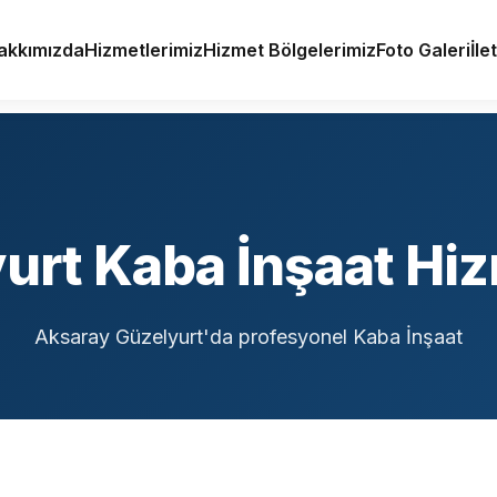
akkımızda
Hizmetlerimiz
Hizmet Bölgelerimiz
Foto Galeri
İle
urt Kaba İnşaat Hiz
Aksaray Güzelyurt'da profesyonel Kaba İnşaat