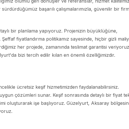
ığımız olumlu geri dönüşler ve referanslar, hizmet kalitemiz
r sürdürdüğümüz başarılı çalışmalarımızla, güvenilir bir fir
taylı bir planlama yapıyoruz. Projenizin büyüklüğüne,
ffaf fiyatlandırma politikamız sayesinde, hiçbir gizli maliy
diğimiz her projede, zamanında teslimat garantisi veriyoruz
t'da bizi tercih edilir kılan en önemli özelliğimizdir.
elikle ücretsiz keşif hizmetimizden faydalanabilirsiniz.
ygun çözümleri sunar. Keşif sonrasında detaylı bir fiyat tekl
kvimi oluşturarak işe başlıyoruz. Güzelyurt, Aksaray bölgesi
yoruz.