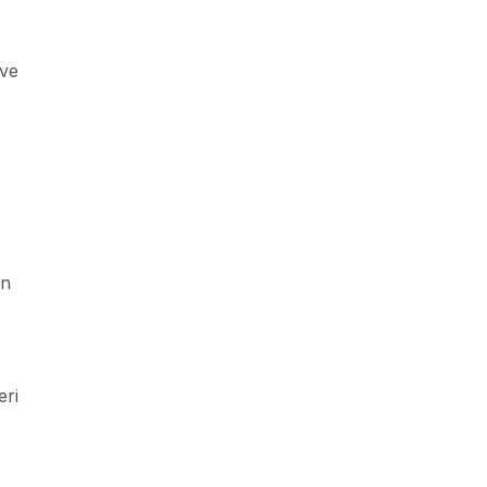
 ve
en
eri