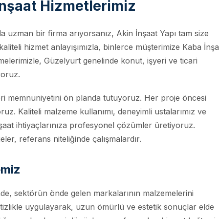
nşaat Hizmetlerimiz
 uzman bir firma arıyorsanız, Akin İnşaat Yapı tam size
liteli hizmet anlayışımızla, binlerce müşterimize Kaba İnşa
elerimizle, Güzelyurt genelinde konut, işyeri ve ticari
yoruz.
eri memnuniyetini ön planda tutuyoruz. Her proje öncesi
uz. Kaliteli malzeme kullanımı, deneyimli ustalarımız ve
aat ihtiyaçlarınıza profesyonel çözümler üretiyoruz.
ler, referans niteliğinde çalışmalardır.
emiz
inde, sektörün önde gelen markalarının malzemelerini
titizlikle uygulayarak, uzun ömürlü ve estetik sonuçlar elde