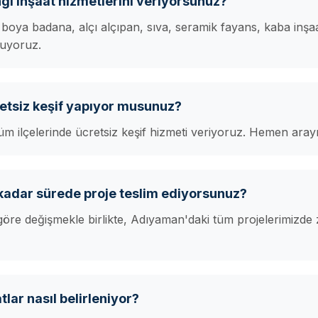
i inşaat hizmetlerini veriyorsunuz?
oya badana, alçı alçıpan, sıva, seramik fayans, kaba inşaa
nuyoruz.
tsiz keşif yapıyor musunuz?
m ilçelerinde ücretsiz keşif hizmeti veriyoruz. Hemen arayı
adar sürede proje teslim ediyorsunuz?
öre değişmekle birlikte, Adıyaman'daki tüm projelerimizde
lar nasıl belirleniyor?