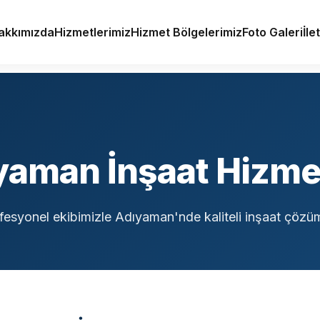
akkımızda
Hizmetlerimiz
Hizmet Bölgelerimiz
Foto Galeri
İle
yaman İnşaat Hizmet
fesyonel ekibimizle Adıyaman'nde kaliteli inşaat çözüm