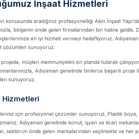
ğumuz İnşaat Hizmetleri
i konusunda aradığınız profesyonelliği Akin İnşaat Yapı'da 
la, bölgenin önde gelen firmalarından biri haline geldik. De
erilerimize en iyi hizmeti vermeyi hedefliyoruz. Adıyaman ge
aat çözümleri sunuyoruz.
projede, müşteri memnuniyetini ön planda tutarak çalışıyoru
pmanlarımızla, Adıyaman genelinde binlerce başarılı proje t
leri sunuyoruz.
Hizmetleri
eriniz için profesyonel çözümler sunuyoruz. Plastik boya, 
manız. Adıyaman genelinde konut, işyeri ve ticari mekanları
ar, sektörün önde gelen markalarından seçilmekte ve her pr