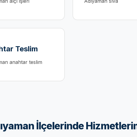
an alçı işleri
Adıyaman sıva
tar Teslim
an anahtar teslim
ıyaman İlçelerinde Hizmetleri