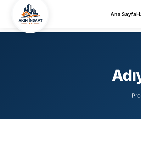
Ana Sayfa
Hizmet Bölgelerimiz
Adıyaman
Ana Sayfa
H
Adı
Pro