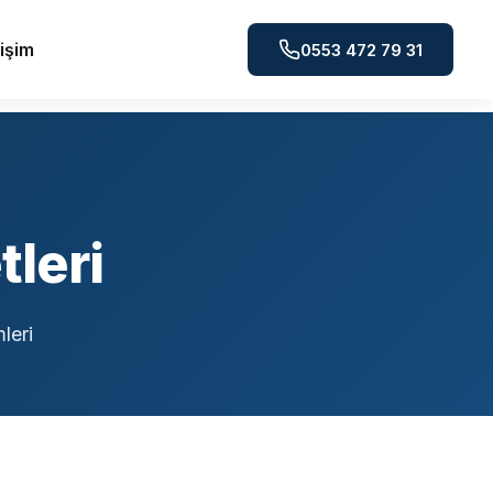
tişim
0553 472 79 31
leri
leri