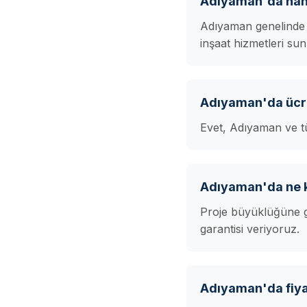
Adıyaman'da hang
Adıyaman genelinde b
inşaat hizmetleri su
Adıyaman'da ücre
Evet, Adıyaman ve tü
Adıyaman'da ne k
Proje büyüklüğüne g
garantisi veriyoruz.
Adıyaman'da fiyat