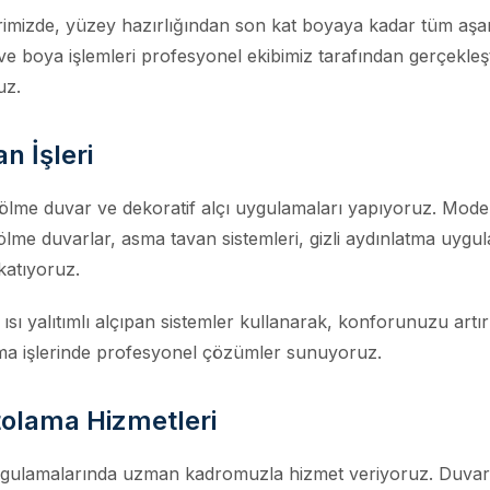
mizde, yüzey hazırlığından son kat boyaya kadar tüm aşama
 ve boya işlemleri profesyonel ekibimiz tarafından gerçekleşti
uz.
n İşleri
e duvar ve dekoratif alçı uygulamaları yapıyoruz. Modern ta
ölme duvarlar, asma tavan sistemleri, gizli aydınlatma uygul
katıyoruz.
sı yalıtımlı alçıpan sistemler kullanarak, konforunuzu artır
rma işlerinde profesyonel çözümler sunuyoruz.
olama Hizmetleri
ygulamalarında uzman kadromuzla hizmet veriyoruz. Duvar